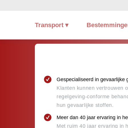
Transport ▾
Bestemminge
Gespecialiseerd in gevaarlijke
Klanten kunnen vertrouwen o
regelgeving-conforme behand
hun gevaarlijke stoffen.
Meer dan 40 jaar ervaring in he
Met ruim 40 jaar ervaring in 