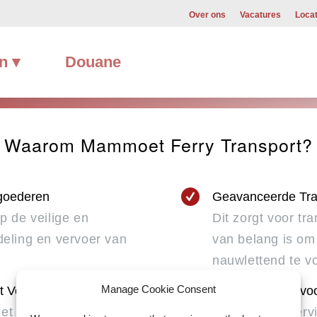
Over ons
Vacatures
Locat
n ▾
Douane
Waarom Mammoet Ferry Transport?
 goederen
Geavanceerde Tra
p de veilige en
Dit zorgt voor tr
eling en vervoer van
van belang is om
nauwlettend te v
Manage Cookie Consent
t Verenigd Koninkrijk
One-stop-shop voo
het VK beschikt
Alles-in-één servi