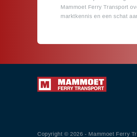
Mammoet Ferry Transport ov
marktkennis en een schat aan
Copyright ©
2026 - Mammoet Ferry Tra