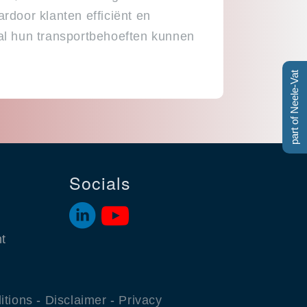
rdoor klanten efficiënt en
al hun transportbehoeften kunnen
part of Neele-Vat
Socials
t
itions
-
Disclaimer
-
Privacy