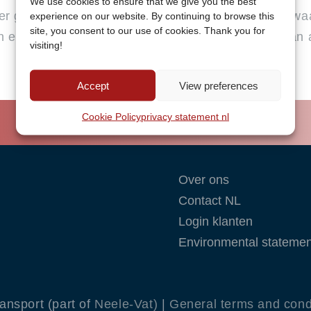
We use cookies to ensure that we give you the best
er grondige
deelladingen, waa
experience on our website. By continuing to browse this
site, you consent to our use of cookies. Thank you for
 ervaring.
gemakkelijk aan 
visiting!
voldoen.
Accept
View preferences
Cookie Policy
privacy statement nl
Over ons
Contact NL
Login klanten
Environmental statemen
nsport (part of
Neele-Vat)
|
General terms and cond