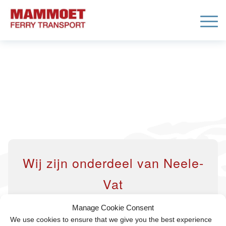
Page block – Waarom
MFT
Home
/
Page block – Waarom MFT
Wij zijn onderdeel van Neele-
Vat
Als familie blijven we groeien en wij zijn
Manage Cookie Consent
blij dat wij als organisatie deel uitmaken
We use cookies to ensure that we give you the best experience